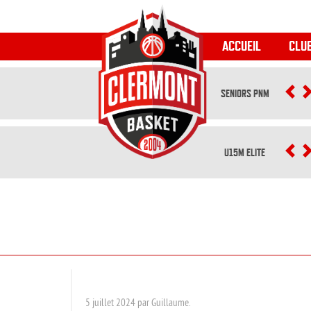
ACCUEIL
CLU
SENIORS PNM
P
U15M ELITE
P
5 juillet 2024 par Guillaume.