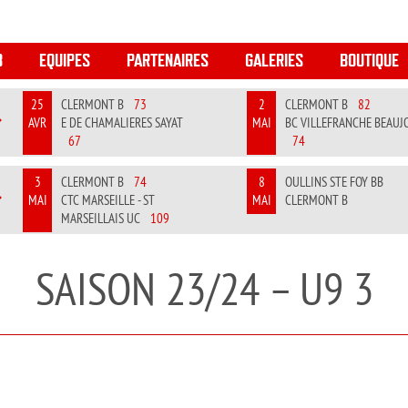
B
EQUIPES
PARTENAIRES
GALERIES
BOUTIQUE
25
CLERMONT B
73
2
CLERMONT B
82
AVR
E DE CHAMALIERES SAYAT
MAI
BC VILLEFRANCHE BEAUJ
REVIOUS
NEXT
67
74
3
CLERMONT B
74
8
OULLINS STE FOY BB
MAI
CTC MARSEILLE - ST
MAI
CLERMONT B
REVIOUS
NEXT
MARSEILLAIS UC
109
SAISON 23/24 – U9 3