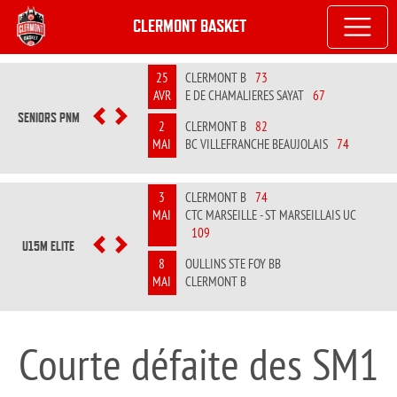
CLERMONT BASKET
25
CLERMONT B
73
AVR
E DE CHAMALIERES SAYAT
67
SENIORS PNM
PREVIOUS
NEXT
2
CLERMONT B
82
MAI
BC VILLEFRANCHE BEAUJOLAIS
74
3
CLERMONT B
74
MAI
CTC MARSEILLE - ST MARSEILLAIS UC
109
U15M ELITE
PREVIOUS
NEXT
8
OULLINS STE FOY BB
MAI
CLERMONT B
Courte défaite des SM1