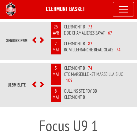
CLERMONT BASKET
25
CLERMONT B
73
AVR
E DE CHAMALIERES SAYAT
67
SENIORS PNM
PREVIOUS
NEXT
2
CLERMONT B
82
MAI
BC VILLEFRANCHE BEAUJOLAIS
74
3
CLERMONT B
74
MAI
CTC MARSEILLE - ST MARSEILLAIS UC
109
U15M ELITE
PREVIOUS
NEXT
8
OULLINS STE FOY BB
MAI
CLERMONT B
Focus U9 1