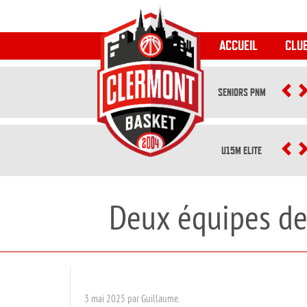
ACCUEIL
CLU
SENIORS PNM
P
U15M ELITE
P
Deux équipes de
3 mai 2025 par Guillaume.