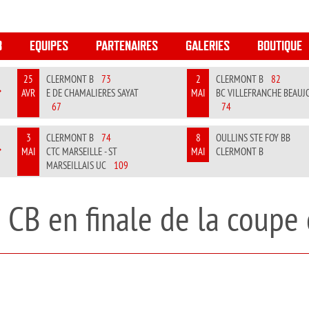
B
EQUIPES
PARTENAIRES
GALERIES
BOUTIQUE
25
CLERMONT B
73
2
CLERMONT B
82
AVR
E DE CHAMALIERES SAYAT
MAI
BC VILLEFRANCHE BEAUJ
REVIOUS
NEXT
67
74
3
CLERMONT B
74
8
OULLINS STE FOY BB
MAI
CTC MARSEILLE - ST
MAI
CLERMONT B
REVIOUS
NEXT
MARSEILLAIS UC
109
 CB en finale de la coup