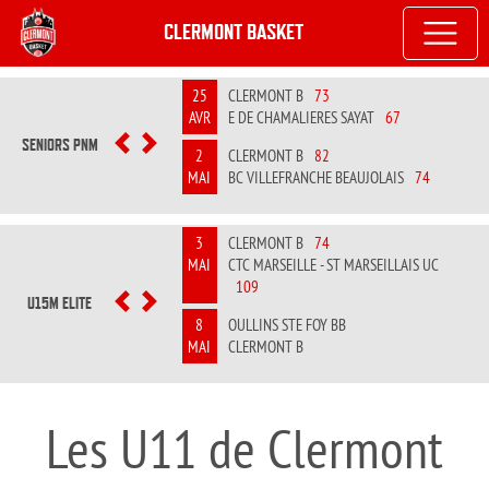
CLERMONT BASKET
25
CLERMONT B
73
AVR
E DE CHAMALIERES SAYAT
67
SENIORS PNM
PREVIOUS
NEXT
2
CLERMONT B
82
MAI
BC VILLEFRANCHE BEAUJOLAIS
74
3
CLERMONT B
74
MAI
CTC MARSEILLE - ST MARSEILLAIS UC
109
U15M ELITE
PREVIOUS
NEXT
8
OULLINS STE FOY BB
MAI
CLERMONT B
Les U11 de Clermont