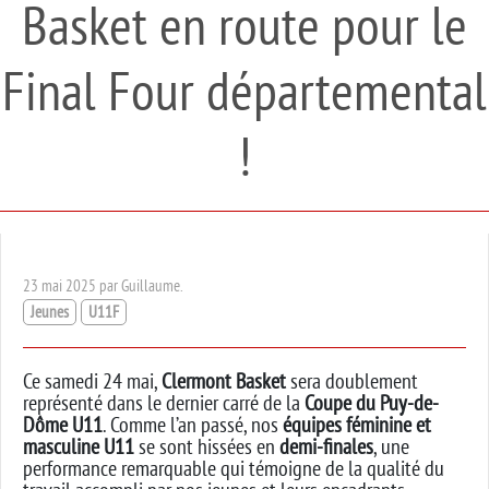
Basket en route pour le
Final Four départemental
!
23 mai 2025 par Guillaume.
Jeunes
U11F
Ce samedi 24 mai,
Clermont Basket
sera doublement
représenté dans le dernier carré de la
Coupe du Puy-de-
Dôme U11
. Comme l’an passé, nos
équipes féminine et
masculine U11
se sont hissées en
demi-finales
, une
performance remarquable qui témoigne de la qualité du