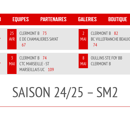
B
EQUIPES
PARTENAIRES
GALERIES
BOUTIQUE
25
CLERMONT B
73
2
CLERMONT B
82
AVR
E DE CHAMALIERES SAYAT
MAI
BC VILLEFRANCHE BEAUJ
REVIOUS
NEXT
67
74
3
CLERMONT B
74
8
OULLINS STE FOY BB
MAI
CTC MARSEILLE - ST
MAI
CLERMONT B
REVIOUS
NEXT
MARSEILLAIS UC
109
SAISON 24/25 – SM2