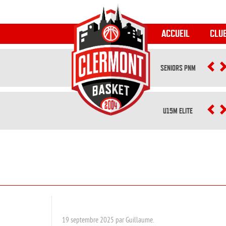
ACCUEIL
CLU
SENIORS PNM
P
U15M ELITE
P
19 septembre 2025 par Guillaume.