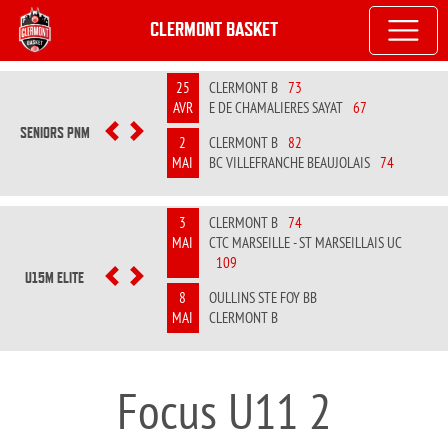
CLERMONT BASKET
25
CLERMONT B
73
AVR
E DE CHAMALIERES SAYAT
67
SENIORS PNM
PREVIOUS
NEXT
2
CLERMONT B
82
MAI
BC VILLEFRANCHE BEAUJOLAIS
74
3
CLERMONT B
74
MAI
CTC MARSEILLE - ST MARSEILLAIS UC
109
U15M ELITE
PREVIOUS
NEXT
8
OULLINS STE FOY BB
MAI
CLERMONT B
Focus U11 2