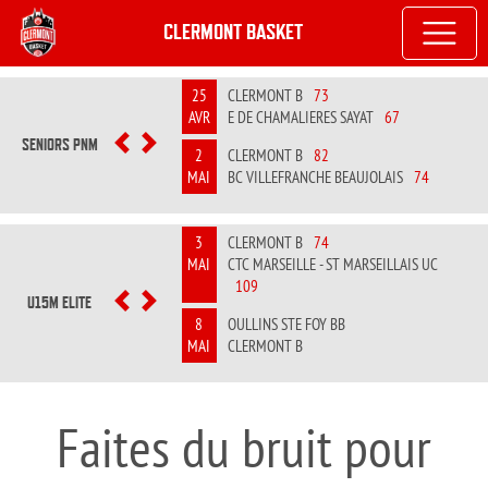
CLERMONT BASKET
25
CLERMONT B
73
AVR
E DE CHAMALIERES SAYAT
67
SENIORS PNM
PREVIOUS
NEXT
2
CLERMONT B
82
MAI
BC VILLEFRANCHE BEAUJOLAIS
74
3
CLERMONT B
74
MAI
CTC MARSEILLE - ST MARSEILLAIS UC
109
U15M ELITE
PREVIOUS
NEXT
8
OULLINS STE FOY BB
MAI
CLERMONT B
Faites du bruit pour