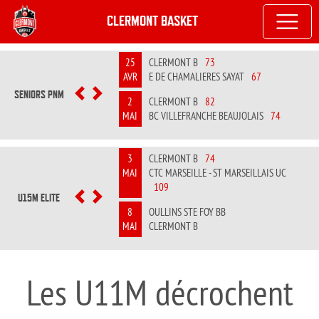
CLERMONT BASKET
25
CLERMONT B
73
AVR
E DE CHAMALIERES SAYAT
67
SENIORS PNM
PREVIOUS
NEXT
2
CLERMONT B
82
MAI
BC VILLEFRANCHE BEAUJOLAIS
74
3
CLERMONT B
74
MAI
CTC MARSEILLE - ST MARSEILLAIS UC
109
U15M ELITE
PREVIOUS
NEXT
8
OULLINS STE FOY BB
MAI
CLERMONT B
Les U11M décrochent