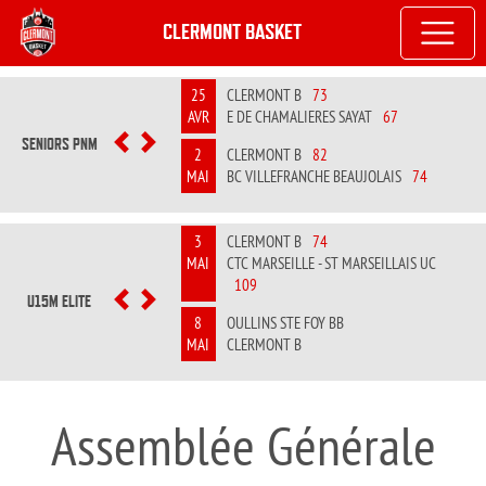
CLERMONT BASKET
25
CLERMONT B
73
AVR
E DE CHAMALIERES SAYAT
67
SENIORS PNM
PREVIOUS
NEXT
2
CLERMONT B
82
MAI
BC VILLEFRANCHE BEAUJOLAIS
74
3
CLERMONT B
74
MAI
CTC MARSEILLE - ST MARSEILLAIS UC
109
U15M ELITE
PREVIOUS
NEXT
8
OULLINS STE FOY BB
MAI
CLERMONT B
Assemblée Générale