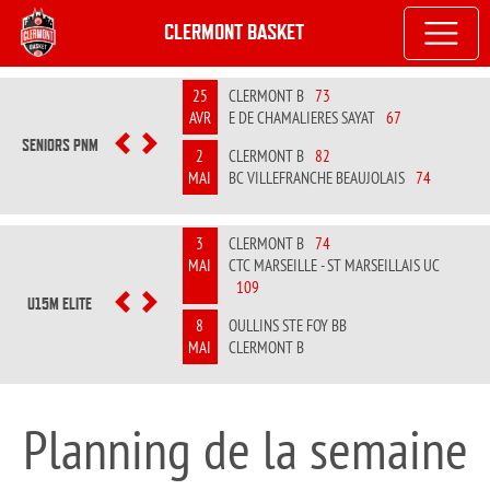
CLERMONT BASKET
25
CLERMONT B
73
AVR
E DE CHAMALIERES SAYAT
67
SENIORS PNM
PREVIOUS
NEXT
2
CLERMONT B
82
MAI
BC VILLEFRANCHE BEAUJOLAIS
74
3
CLERMONT B
74
MAI
CTC MARSEILLE - ST MARSEILLAIS UC
109
U15M ELITE
PREVIOUS
NEXT
8
OULLINS STE FOY BB
MAI
CLERMONT B
Planning de la semaine