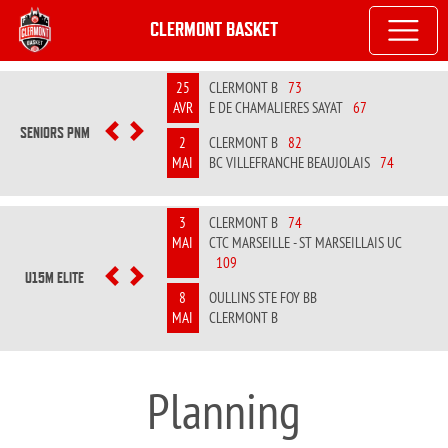
CLERMONT BASKET
25
CLERMONT B
73
AVR
E DE CHAMALIERES SAYAT
67
SENIORS PNM
PREVIOUS
NEXT
2
CLERMONT B
82
MAI
BC VILLEFRANCHE BEAUJOLAIS
74
3
CLERMONT B
74
MAI
CTC MARSEILLE - ST MARSEILLAIS UC
109
U15M ELITE
PREVIOUS
NEXT
8
OULLINS STE FOY BB
MAI
CLERMONT B
Planning