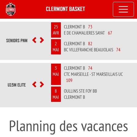
CLERMONT BASKET
25
CLERMONT B
73
AVR
E DE CHAMALIERES SAYAT
67
SENIORS PNM
PREVIOUS
NEXT
2
CLERMONT B
82
MAI
BC VILLEFRANCHE BEAUJOLAIS
74
3
CLERMONT B
74
MAI
CTC MARSEILLE - ST MARSEILLAIS UC
109
U15M ELITE
PREVIOUS
NEXT
8
OULLINS STE FOY BB
MAI
CLERMONT B
Planning des vacances