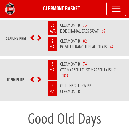
CLERMONT BASKET
25
CLERMONT B
73
AVR
E DE CHAMALIERES SAYAT
67
SENIORS PNM
PREVIOUS
NEXT
2
CLERMONT B
82
MAI
BC VILLEFRANCHE BEAUJOLAIS
74
3
CLERMONT B
74
MAI
CTC MARSEILLE - ST MARSEILLAIS UC
109
U15M ELITE
PREVIOUS
NEXT
8
OULLINS STE FOY BB
MAI
CLERMONT B
Good Old Days